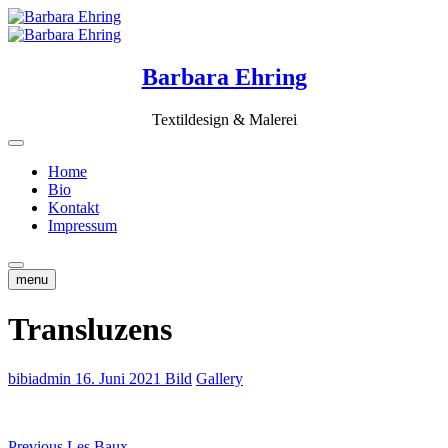
Skip
to
content
Barbara Ehring
Textildesign & Malerei
Home
Bio
Kontakt
Impressum
menu
Transluzens
bibiadmin
16. Juni 2021
Bild
Gallery
Previous
Previous
Les Baux