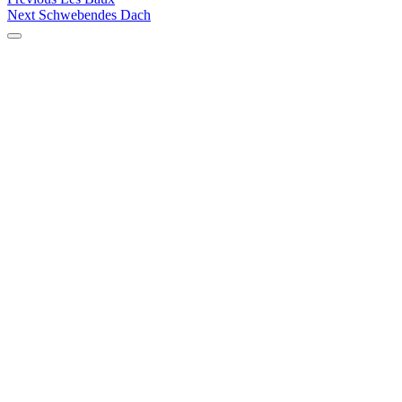
Beitragsnavigation
Next
post:
Next
Schwebendes Dach
post: